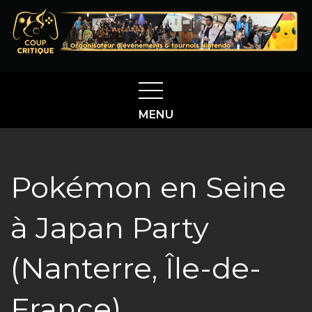
Skip
to
content
Coup Critique
Organisateur d'évènements & tournois Nintendo sur
Rouen et en Normandie
MENU
Pokémon en Seine
à Japan Party
(Nanterre, Île-de-
France)